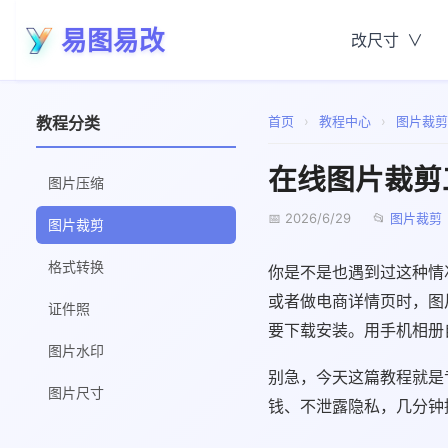
易图易改
改尺寸
教程分类
首页
›
教程中心
›
图片裁剪
在线图片裁剪
图片压缩
📅 2026/6/29
📂
图片裁剪
图片裁剪
格式转换
你是不是也遇到过这种情
或者做电商详情页时，图
证件照
要下载安装。用手机相册
图片水印
别急，今天这篇教程就是
图片尺寸
钱、不泄露隐私，几分钟