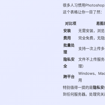
很多人习惯用Photos
这个表格让你一目了然：
对比项
易图
安装
无需安装，浏览
费用
完全免费，无隐
批量处
支持一次上传多
理
隐私安
文件不上传服务
全
理）
Windows、M
跨平台
用
特别值得一提的是
隐私安
到任何服务器。处理完关